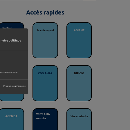
Accès rapides
Portail
Je suis agent
AGIRHE
collectivités
e notre
politique
Bourse de
anière anonyme, à
CDG AuRA
BIP-CIG
l’emploi
Propulsé par Orejime
Votre CDG
AGENDA
Vos contacts
recrute