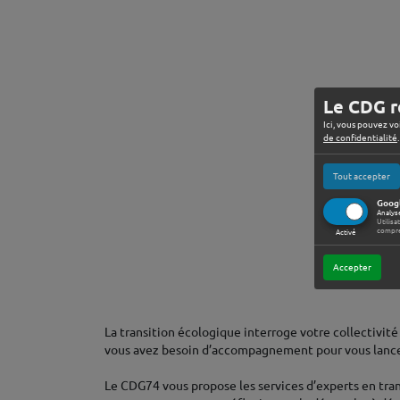
Le CDG r
Ici, vous pouvez vo
de confidentialité
.
Tout accepter
Googl
Analys
Utilisa
compre
Activé
Accepter
La transition écologique interroge votre collectivité
vous avez besoin d’accompagnement pour vous lance
Le CDG74 vous propose les services d’experts en tra