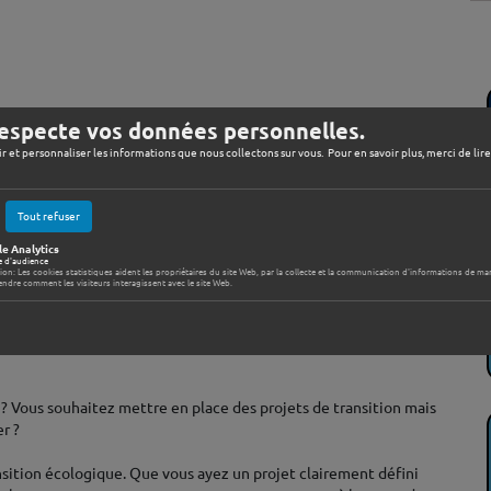
especte vos données personnelles.
ir et personnaliser les informations que nous collectons sur vous. Pour en savoir plus, merci de lir
Tout refuser
e Analytics
e d'audience
tion: Les cookies statistiques aident les propriétaires du site Web, par la collecte et la communication d'informations de m
ndre comment les visiteurs interagissent avec le site Web.
 ? Vous souhaitez mettre en place des projets de transition mais
r ?
nsition écologique. Que vous ayez un projet clairement défini