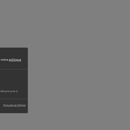
e notre
politique
anière anonyme, à
Propulsé par Orejime