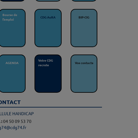
Bourse de
CDG AuRA
BIP-CIG
l’emploi
Votre CDG
AGENDA
Vos contacts
recrute
ONTACT
LLULE HANDICAP
 :
04 50 09 53 70
g74@cdg74.fr