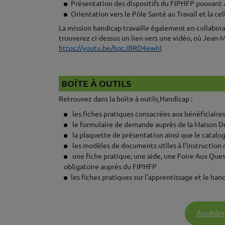
Présentation des dispositifs du FIPHFP pouvant a
Orientation vers le Pôle Santé au Travail et la c
La mission handicap travaille également en collaborat
trouverez ci-dessus un lien vers une vidéo, où Jean-M
https://youtu.be/hqcJBRD4ewM
♦
BOÎTE À OUTILS
Retrouvez dans la boîte à outils
Handicap :
les fiches pratiques consacrées aux bénéficiaires
le formulaire de demande auprès de la Maison
la plaquette de présentation ainsi que le catal
les modèles de documents utiles à l’instructio
une fiche pratique, une aide, une Foire Aux Ques
obligatoire auprès du FIPHFP
les fiches pratiques sur l’apprentissage et le han
♦
Accéder 