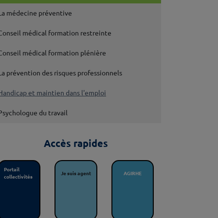
La médecine préventive
Conseil médical formation restreinte
Conseil médical formation plénière
La prévention des risques professionnels
Handicap et maintien dans l'emploi
Psychologue du travail
Accès rapides
Portail
Je suis agent
AGIRHE
collectivités