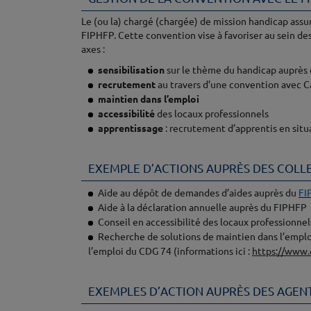
Le (ou la) chargé (chargée) de mission handicap assur
FIPHFP. Cette convention vise à favoriser au sein de
axes :
sensibilisation
sur le thème du handicap auprès d
recrutement
au travers d’une convention avec C
maintien dans l’emploi
accessibilité
des locaux professionnels
apprentissage
: recrutement d’apprentis en situ
♦
EXEMPLE D’ACTIONS AUPRÈS DES COLLE
Aide au dépôt de demandes d’aides auprès du
FI
Aide à la déclaration annuelle auprès du FIPHFP
Conseil en accessibilité des locaux professionn
Recherche de solutions de maintien dans l’emploi
l’emploi du CDG 74 (informations ici :
https://www.
♦
EXEMPLES D’ACTION AUPRÈS DES AGEN