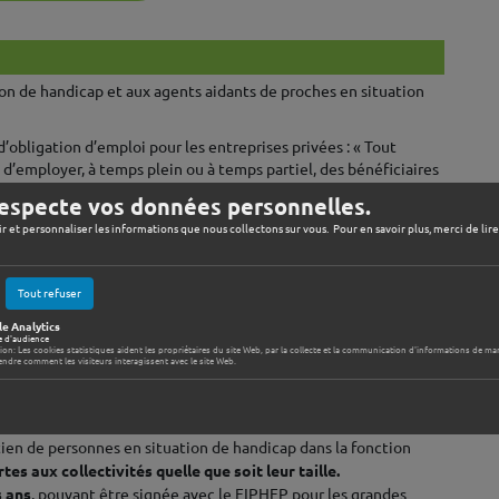
on de handicap et aux agents aidants de proches en situation
d’obligation d’emploi pour les entreprises privées : « Tout
d’employer, à temps plein ou à temps partiel, des bénéficiaires
 l’effectif total de ses salariés.» (Code du Travail, article L.
especte vos données personnelles.
ir et personnaliser les informations que nous collectons sur vous. Pour en savoir plus, merci de lir
es droits et des chances, la participation et la citoyenneté des
Tout refuser
ux établissements publics de plus de 20 agents
et a entrainé la
onnes handicapées dans la fonction publique).
e Analytics
e d'audience
tion: Les cookies statistiques aident les propriétaires du site Web, par la collecte et la communication d'informations de m
ndre comment les visiteurs interagissent avec le site Web.
ts publics n’atteignant pas leur objectif de 6% d’emploi de
 ensuite sous forme d’interventions :
en de personnes en situation de handicap dans la fonction
tes aux collectivités quelle que soit leur taille.
s ans
, pouvant être signée avec le FIPHFP pour les grandes