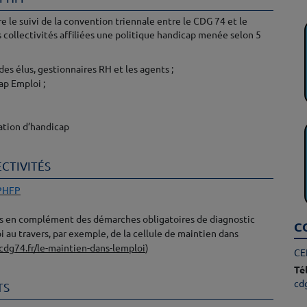
e le suivi de la convention triennale entre le CDG 74 et le
s collectivités affiliées une politique handicap menée selon 5
es élus, gestionnaires RH et les agents ;
ap Emploi ;
ation d’handicap
CTIVITÉS
PHFP
els en complément des démarches obligatoires de diagnostic
C
 au travers, par exemple, de la cellule de maintien dans
cdg74.fr/le-maintien-dans-lemploi
)
CE
Tél
cd
TS