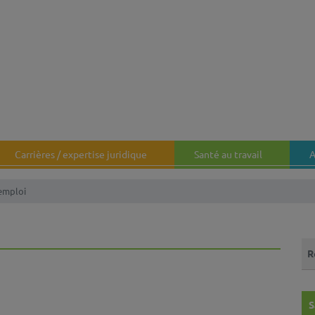
Carrières / expertise juridique
Santé au travail
A
'emploi
Que
S