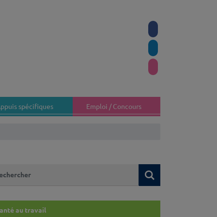
ppuis spécifiques
Emploi / Concours
 recherchez-vous ?
Rechercher
anté au travail