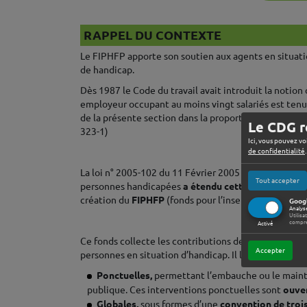
♦
RAPPEL DU CONTEXTE
Le FIPHFP apporte son soutien aux agents en situati
de handicap.
Dès 1987 le Code du travail avait introduit la notion 
employeur occupant au moins vingt salariés est tenu 
de la présente section dans la proportion de 6 p. 100 de
Le CDG r
323-1)
Ici, vous pouvez vo
♦
de confidentialité
.
La loi n° 2005-102 du 11 Février 2005 pour l’égalité d
Tout accepter
personnes handicapées
a étendu cette obligation a
création du
FIPHFP
(fonds pour l’insertion des pers
Googl
Analys
Utilisa
♦
compre
Activé
Ce fonds collecte les contributions des établissemen
Accepter
personnes en situation d’handicap. Il les redistribue
Ponctuelles,
permettant l’embauche ou le mainti
publique. Ces interventions ponctuelles sont
ouver
Globales,
sous formes d’une
convention de troi