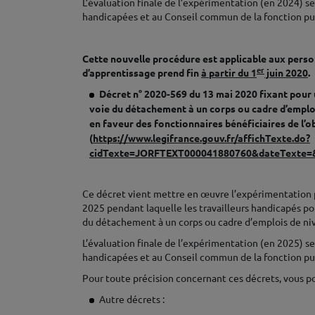
L’évaluation finale de l’expérimentation (en 2024) s
handicapées et au Conseil commun de la fonction pu
♦
Cette nouvelle procédure est applicable aux perso
er
d’apprentissage prend fin
à partir du 1
juin 2020
.
Décret n° 2020-569 du 13 mai 2020 fixant pour 
voie du détachement à un corps ou cadre d’emploi
en faveur des fonctionnaires bénéficiaires de l’o
(
https://www.legifrance.gouv.fr/affichTexte.do?
cidTexte=JORFTEXT000041880760&dateTexte=&
♦
Ce décret vient mettre en œuvre l’expérimentation p
2025 pendant laquelle les travailleurs handicapés po
du détachement à un corps ou cadre d’emplois de niv
L’évaluation finale de l’expérimentation (en 2025) s
handicapées et au Conseil commun de la fonction pu
Pour toute précision concernant ces décrets, vous
Autre décrets :