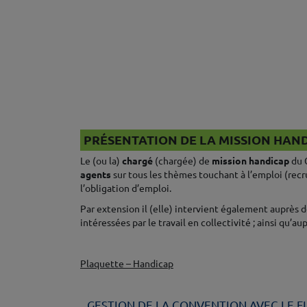
♦
PRÉSENTATION DE LA MISSION HAN
Le (ou la)
chargé
(chargée) de
mission handicap
du 
agents
sur tous les thèmes touchant à l’emploi (recr
l’obligation d’emploi.
Par extension il (elle) intervient également auprès d
intéressées par le travail en collectivité ; ainsi qu’aup
♦
Plaquette – Handicap
♦
GESTION DE LA CONVENTION AVEC LE F