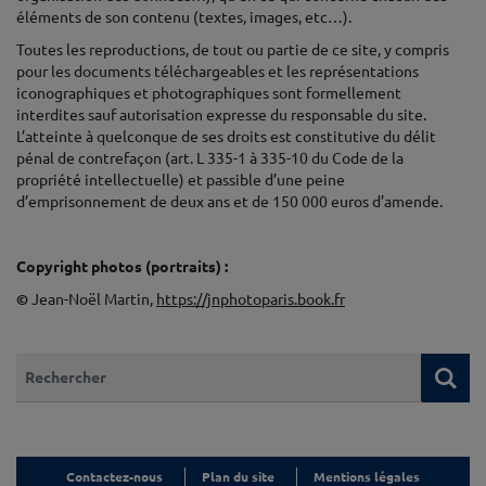
éléments de son contenu (textes, images, etc…).
Toutes les reproductions, de tout ou partie de ce site, y compris
pour les documents téléchargeables et les représentations
iconographiques et photographiques sont formellement
interdites sauf autorisation expresse du responsable du site.
L’atteinte à quelconque de ses droits est constitutive du délit
pénal de contrefaçon (art. L 335-1 à 335-10 du Code de la
propriété intellectuelle) et passible d’une peine
d’emprisonnement de deux ans et de 150 000 euros d’amende.
♦
Copyright photos (portraits) :
©
Jean-Noël Martin,
https://jnphotoparis.book.fr
Que recherchez-vous ?
Re
Contactez-nous
Plan du site
Mentions légales