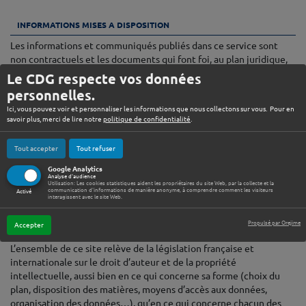
♦
INFORMATIONS MISES A DISPOSITION
Les informations et communiqués publiés dans ce service sont
non contractuels et les documents qui font foi, au plan juridique,
sont ceux qui ont fait l’objet d’annonces légales et/ou du visa des
Le CDG respecte vos données
autorités de place.
personnelles.
Le contenu mis à disposition sur le présent site est fourni à titre
Ici, vous pouvez voir et personnaliser les informations que nous collectons sur vous. Pour en
savoir plus, merci de lire notre
politique de confidentialité
.
informatif. L’existence d’un lien du site
CDG 74
vers un autre site
ne constitue pas une validation de ce site ou de son contenu. Il
ACCÈS RAPIDE
appartient à l’internaute d’utiliser ces informations avec
Tout accepter
Tout refuser
discernement et esprit critique. La responsabilité de l’éditeur ne
Google Analytics
saurait être engagée quant aux informations, opinions et
Analyse d'audience
Utilisation: Les cookies statistiques aident les propriétaires du site Web, par la collecte et la
recommandations formulées par ces tiers.
communication d'informations de manière anonyme, à comprendre comment les visiteurs
Activé
interagissent avec le site Web.
♦
Propulsé par Orejime
Accepter
LICENCE DE DROIT D’USAGE ET COPYRIGHT
L’ensemble de ce site relève de la législation française et
internationale sur le droit d’auteur et de la propriété
intellectuelle, aussi bien en ce qui concerne sa forme (choix du
plan, disposition des matières, moyens d’accès aux données,
organisation des données…), qu’en ce qui concerne chacun des