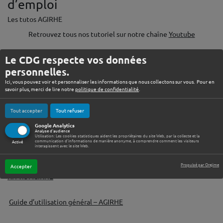
d’emploi
Les tutos AGIRHE
Retrouvez tous nos tutoriel sur notre chaîne
Youtube
Le CDG respecte vos données
personnelles.
Ici, vous pouvez voir et personnaliser les informations que nous collectons sur vous. Pour en
savoir plus, merci de lire notre
politique de confidentialité
.
ACCÈS RAPIDE
Tout accepter
Tout refuser
Google Analytics
Analyse d'audience
Utilisation: Les cookies statistiques aident les propriétaires du site Web, par la collecte et la
communication d'informations de manière anonyme, à comprendre comment les visiteurs
Activé
interagissent avec le site Web.
Réunion d’information relative aux Lignes Directrices de Gestion
Propulsé par Orejime
Accepter
RH via AGIRHE
♦
Guide d’utilisation général – AGIRHE
♦