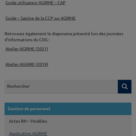
Guide utilisateur AGIRHE – CAP
♦
Guide – Saisine de la CCP sur AGIRHE
♦
Retrouvez également le diaporama présenté lors des journées
d’informations du CDG :
Atelier AGIRHE (2021)
♦
Atelier AGHIRE (2019)
Que recherchez-vous ?
Re
Gestion de personnel
Actes RH – Modèles
Application AGIRHE