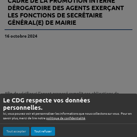
CADRE DE LA PROMOTION INTERNE
DÉROGATOIRE DES AGENTS EXERÇANT
LES FONCTIONS DE SECRÉTAIRE
GÉNÉRAL(E) DE MAIRIE
16 octobre 2024
Afin de vérifier si l’agent proposé remplit ses obligations de
Le CDG respecte vos données
formation de professionnalisation tout au long de sa carrière, il
convient de joindre au dossier les justificatifs demandés.
personnelles.
Ici, vous pouvez voir et personnaliser les informations que nous collectons sur vous. Pour en
Néanmoins une dispense de formation de professionnalisation
savoir plus, merci de lire notre
politique de confidentialité
.
peut être établie par le CNFPT au regard de formations suivies
auprès d’autres organismes.
Tout accepter
Tout refuser
Les demandes de dispense auprès du CNFPT doivent être