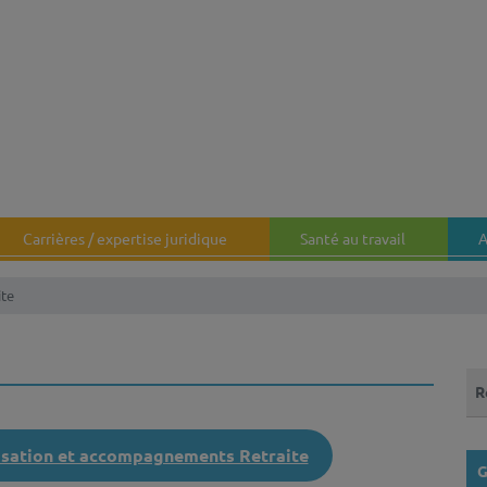
Carrières / expertise juridique
Santé au travail
A
ite
Que
nisation et accompagnements Retraite
G