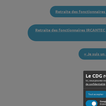
♦
Retraite des fonctionnaire
♦
Retraite des fonctionnaires IRCANTEC 
♦
« Je suis un 
Le CDG r
Ici, vous pouvez vo
de confidentialité
.
Tout accepter
Googl
Analys