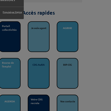
anière anonyme, à
Accès rapides
Propulsé par Orejime
Portail
Je suis agent
AGIRHE
collectivités
Bourse de
CDG AuRA
BIP-CIG
l’emploi
Votre CDG
AGENDA
Vos contacts
recrute