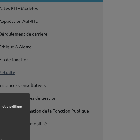
Actes RH – Modèles
Application AGIRHE
Déroulement de carrière
Ethique & Alerte
Fin de fonction
Retraite
Instances Consultatives
Lignes Directrices de Gestion
e notre
politique
Loi de transformation de la Fonction Publique
Recrutement & mobilité
Télétravail