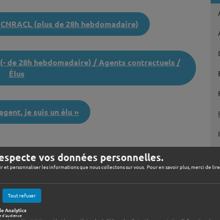
s CNRACL (plus de 28h hebdomadaire)
(- de 28h hebdomadaire) / Agents contractuels /
Élus
agent, je suis un élu »
especte vos données personnelles.
ir et personnaliser les informations que nous collectons sur vous. Pour en savoir plus, merci de lir
Tout refuser
e Analytics
e d'audience