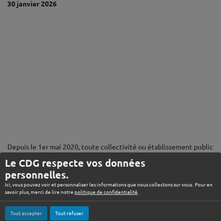
30 janvier 2026
♦
Depuis le 1er mai 2020, toute collectivité ou établissement public
doit mettre en œuvre ce dispositif (cf. décret n° 2020-256 du 13
Le CDG respecte vos données
mars 2020).
personnelles.
Retrouvez ci-dessous la présentation du dispositif de signalement
Ici, vous pouvez voir et personnaliser les informations que nous collectons sur vous. Pour en
proposé par le CDG74 :
savoir plus, merci de lire notre
politique de confidentialité
.
Tout accepter
Tout refuser