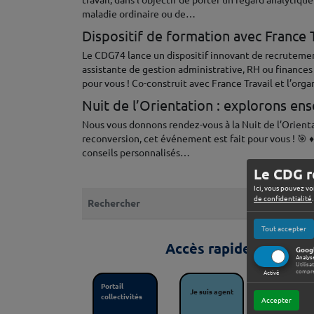
travail, dans l’objectif de porter un regard analytiq
maladie ordinaire ou de…
Dispositif de formation avec France 
Le CDG74 lance un dispositif innovant de recrutement
assistante de gestion administrative, RH ou finances 
pour vous ! Co-construit avec France Travail et l’or
Nuit de l’Orientation : explorons ens
Nous vous donnons rendez-vous à la Nuit de l’Orient
reconversion, cet événement est fait pour vous ! 🎯 
conseils personnalisés…
Le CDG r
Ici, vous pouvez vo
Que recherchez-vous ?
de confidentialité
.
Tout accepter
Accès rapides
Googl
Analys
Utilisa
compre
Activé
Portail
Je suis agent
AGIRHE
collectivités
Accepter