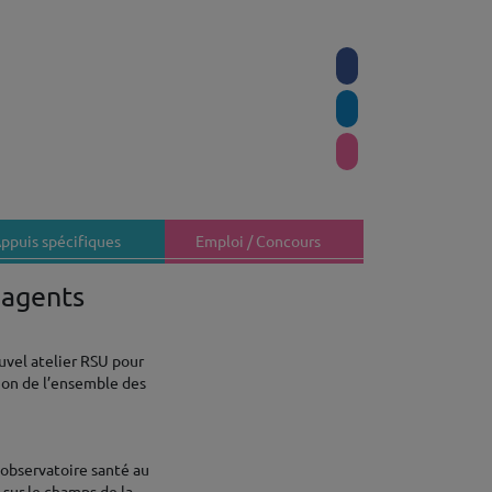
ppuis spécifiques
Emploi / Concours
 agents
ouvel atelier RSU pour
ion de l’ensemble des
 observatoire santé au