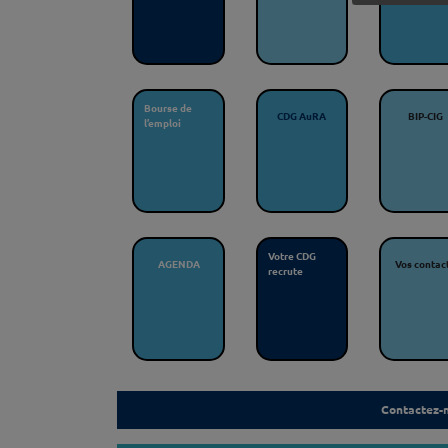
Bourse de
CDG AuRA
BIP-CIG
l’emploi
Votre CDG
AGENDA
Vos contac
recrute
Contactez-