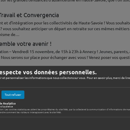
ue sur les grandes tendances d’absentéisme en Haute-Savoie, que l’on soit
Travail et Convergencia
 et d’intégration pour les collectivités de Haute-Savoie ! Vous souhait
? vous souhaitez anticiper un départ en retraite sur ces mêmes métiers ? 
ganisme de…
emble votre avenir !
ation – Vendredi 15 novembre, de 15h à 23h à Annecy ! Jeunes, parents,
♦ Nous serons sur place pour échanger avec vous ! Venez poser vos quest
especte vos données personnelles.
ir et personnaliser les informations que nous collectons sur vous. Pour en savoir plus, merci de lir
Rechercher
Tout refuser
e Analytics
e d'audience
tion: Les cookies statistiques aident les propriétaires du site Web, par la collecte et la communication d'informations de m
ndre comment les visiteurs interagissent avec le site Web.