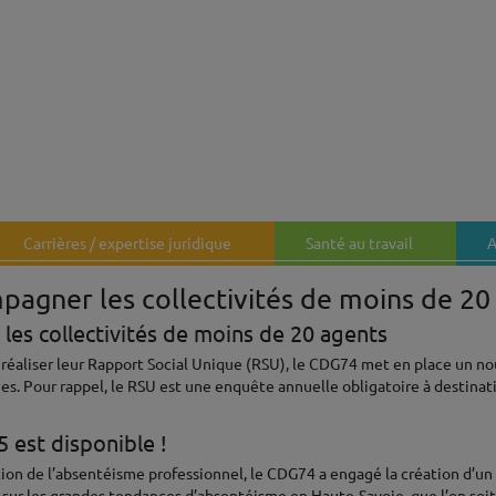
Carrières / expertise juridique
Santé au travail
A
pagner les collectivités de moins de 20
les collectivités de moins de 20 agents
à réaliser leur Rapport Social Unique (RSU), le CDG74 met en place un n
es. Pour rappel, le RSU est une enquête annuelle obligatoire à destinat
 est disponible !
ntion de l’absentéisme professionnel, le CDG74 a engagé la création d’un