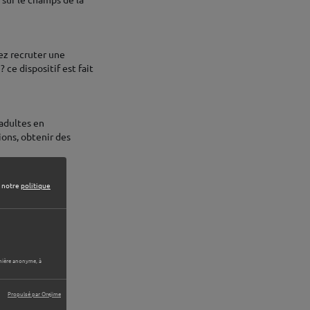
 sur le champs de la
ez recruter une
ce dispositif est fait
 adultes en
ions, obtenir des
e notre
politique
anière anonyme, à
Propulsé par Orejime