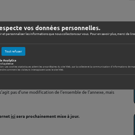
especte vos données personnelles.
ir et personnaliser les informations que nous collectons sur vous. Pour en savoir plus, merci de lir
21 novembre 2025 modifiant l’arrêté du 3 juillet 2006 fixant les
Tout refuser
du décret n° 2006-781 du 3 juillet 2006 fixant les conditions et
e Analytics
 les déplacements temporaires des personnels civils de l’Etat
. Il
e d'audience
tion: Les cookies statistiques aident les propriétaires du site Web, par la collecte et la communication d'informations de m
ndre comment les visiteurs interagissent avec le site Web.
précisément l’annexe 1 concernant le montant des indemnités
 s’agit pas d’une modification de l’ensemble de l’annexe, mais
ternet
ici
sera prochainement mise à jour.