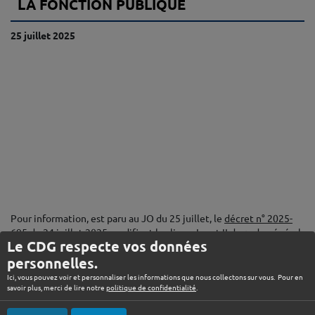
LA FONCTION PUBLIQUE
25 juillet 2025
Pour information, est paru au JO du 25 juillet, le
décret n° 2025-
695 du 24 juillet 2025 modifiant les livres Ier et II du code général
Le CDG respecte vos données
de la fonction publique et relatif aux dispositions réglementaires
personnelles.
du livre III du même code
. Ce texte crée le livre III de la partie
réglementaire du Code général de la fonction publique, procède à
Ici, vous pouvez voir et personnaliser les informations que nous collectons sur vous. Pour en
une actualisation de certaines références juridiques des livres Ier
savoir plus, merci de lire notre
politique de confidentialité
.
et II et corrige certaines erreurs matérielles de codification