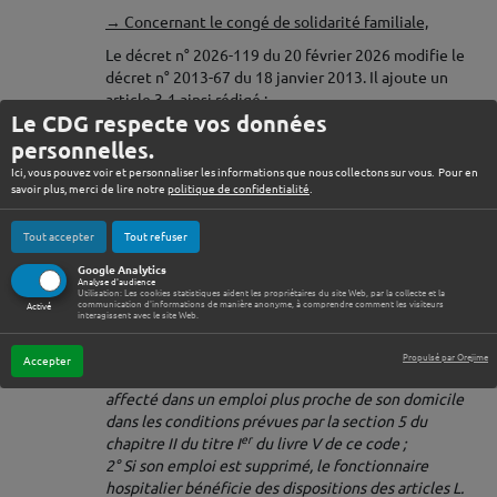
→ Concernant le congé de solidarité familiale,
Le décret n° 2026-119 du 20 février 2026 modifie le
décret n° 2013-67 du 18 janvier 2013. Il ajoute un
article 3-1 ainsi rédigé :
Le CDG respecte vos données
« Au cours de la période pendant laquelle il bénéficie
personnelles.
du congé de solidarité familiale, le fonctionnaire
Ici, vous pouvez voir et personnaliser les informations que nous collectons sur vous. Pour en
reste affecté dans son emploi.
savoir plus, merci de lire notre
politique de confidentialité
.
Toutefois :
1° Si son emploi est supprimé, ou transformé en
ACCÈS RAPIDE
Tout accepter
Tout refuser
application des dispositions de l’article L. 613-4 du
code général de la fonction publique, le fonctionnaire
Google Analytics
Analyse d'audience
de l’Etat ou territorial est, sans préjudice des
Utilisation: Les cookies statistiques aident les propriétaires du site Web, par la collecte et la
er
communication d'informations de manière anonyme, à comprendre comment les visiteurs
Activé
dispositions des chapitres I
et II du titre IV du livre V
interagissent avec le site Web.
de ce code, affecté dans l’un des emplois
correspondant à son grade les plus proches de son
Propulsé par Orejime
Accepter
ancien lieu de travail. S’il le demande, il peut être
affecté dans un emploi plus proche de son domicile
dans les conditions prévues par la section 5 du
er
chapitre II du titre I
du livre V de ce code ;
2° Si son emploi est supprimé, le fonctionnaire
hospitalier bénéficie des dispositions des articles L.