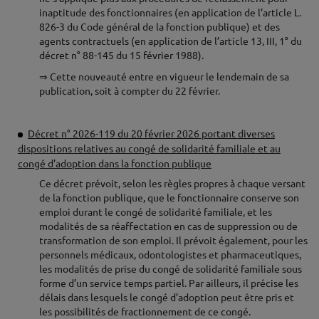
inaptitude des fonctionnaires (en application de l’article L.
826-3 du Code général de la fonction publique) et des
agents contractuels (en application de l’article 13, III, 1° du
décret n° 88-145 du 15 février 1988).
⇒ Cette nouveauté entre en vigueur le lendemain de sa
publication, soit à compter du 22 février.
♦
Décret n° 2026-119 du 20 février 2026 portant diverses
dispositions relatives au congé de solidarité familiale et au
congé d’adoption dans la fonction publique
Ce décret prévoit, selon les règles propres à chaque versant
de la fonction publique, que le fonctionnaire conserve son
emploi durant le congé de solidarité familiale, et les
modalités de sa réaffectation en cas de suppression ou de
transformation de son emploi. Il prévoit également, pour les
personnels médicaux, odontologistes et pharmaceutiques,
les modalités de prise du congé de solidarité familiale sous
forme d’un service temps partiel. Par ailleurs, il précise les
délais dans lesquels le congé d’adoption peut être pris et
les possibilités de fractionnement de ce congé.