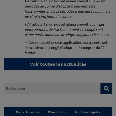
♦ A l’article 11, un nouvel alinéa prévoit que «
Les
périodes de congé d’adoption peuvent être
fractionnées en deux périodes d’une durée minimale
de vingt-cinq jours chacune
».
♦ A l’article 12, un nouvel alinéa prévoit que
« Les
deux périodes de fractionnement du congé sont
d’une durée minimale de vingt-cinq jours chacune
. »
⇒ Ces nouveautés sont applicables aux parents qui
demandent un congé d’adoption à compter du 22
février.
Voir toutes les actualités
Que recherchez-vous ?
Re
Contactez-nous
Plan du site
Mentions légales