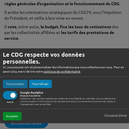
règles générales d’organisation et le fonctionnement du CDG
.
Il arrête les orientations stratégiques du CDG74, sous l’impulsion
du Président, et veille à leur mise en œuvre.
Il
vote
, entre autre,
le budget
,
fixe les taux de cotisations
dus
par les collectivités affiliées et
les tarifs des prestations de
service
.
♦
Le CDG respecte vos données
personnelles.
Ici, vous pouvez voir et personnaliser les informations que nous collectons sur vous. Pour en
savoir plus, merci de lire notre
politique de confidentialité
.
ACCÈS RAPIDE
Tout accepter
Tout refuser
Google Analytics
Analyse d'audience
Utilisation: Les cookies statistiques aident les propriétaires du site Web, par la collecte et la
communication d'informations de manière anonyme, à comprendre comment les visiteurs
Activé
interagissent avec le site Web.
♦
Propulsé par Orejime
Accepter
En savoir plus