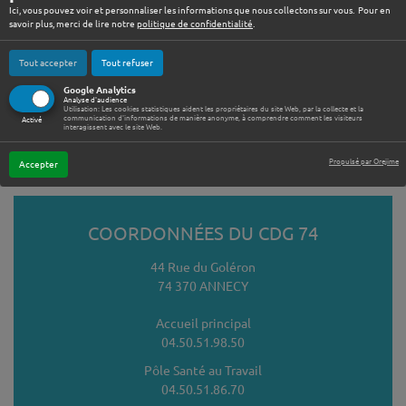
Ici, vous pouvez voir et personnaliser les informations que nous collectons sur vous. Pour en
savoir plus, merci de lire notre
politique de confidentialité
.
Que recherchez-vous ?
Re
ACCÈS RAPIDE
Tout accepter
Tout refuser
Google Analytics
Analyse d'audience
Utilisation: Les cookies statistiques aident les propriétaires du site Web, par la collecte et la
communication d'informations de manière anonyme, à comprendre comment les visiteurs
Activé
interagissent avec le site Web.
Contactez-nous
Plan du site
Mentions légales
Accessibilité
Gestion des cookies
Propulsé par Orejime
Accepter
COORDONNÉES DU CDG 74
44 Rue du Goléron
74 370 ANNECY
Accueil principal
04.50.51.98.50
Pôle Santé au Travail
04.50.51.86.70