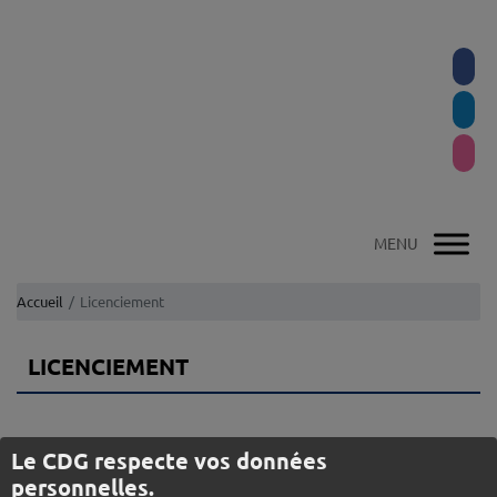
Accueil
Licenciement
LICENCIEMENT
♦
Note d’information – Le licenciement dans la Fonction Publique
Le CDG respecte vos données
Territoriale (MAJ juin 2023)
personnelles.