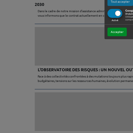
Tout accepter
2030
Googl
Dans le cadre de notre mission d’assistance administrative auprès des 
Analys
vous informons que le contrat actuellement en cours d’exécution arriv
Utilisa
compre
Activé
Accepter
L’OBSERVATOIRE DES RISQUES : UN NOUVEL OU
Face à des collectivités confrontées à des mutations toujours plus rap
budgétaires, tensions sur les ressources humaines, évolution perman