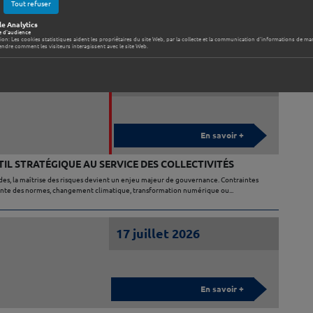
Tout refuser
e Analytics
collectivités adhérentes au contrat groupe d’assurance des risques statutaires, nous
e d'audience
era à échéance le 31 décembre 2026. ♦ Afin d’assurer sa...
tion: Les cookies statistiques aident les propriétaires du site Web, par la collecte et la communication d'informations de m
ndre comment les visiteurs interagissent avec le site Web.
22 juillet 2026
En savoir +
TIL STRATÉGIQUE AU SERVICE DES COLLECTIVITÉS
ides, la maîtrise des risques devient un enjeu majeur de gouvernance. Contraintes
ente des normes, changement climatique, transformation numérique ou...
17 juillet 2026
En savoir +