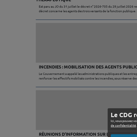
Est paru au JO du 31 juillet le décret n° 2026-705 du 29 juillet 2026 re
décret concerne les agents des trois versants de la fonction publique. I
INCENDIES : MOBILISATION DES AGENTS PUBL
Le Gouvernement a appelé les administrations publiques et les entrepr
renforcer les effectifs mobilisés contre les incendies, sous réserve de
Le CDG r
Ici, vous pouvez vo
de confidentialité
.
RÉUNIONS D’INFORMATION SUR LE CONTRAT GR