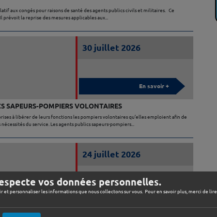
latif aux congés pour raisons de santé des agents publics civils et militaires. Ce
l prévoit la reprise des mesures applicables aux...
30 juillet 2026
En savoir +
ICS SAPEURS-POMPIERS VOLONTAIRES
ises à libérer de leurs fonctions les pompiers volontaires qu’elles emploient afin de
s nécessités du service. Les agents publics sapeurs-pompiers...
24 juillet 2026
especte vos données personnelles.
ir et personnaliser les informations que nous collectons sur vous. Pour en savoir plus, merci de lir
En savoir +
OUPE D’ASSURANCE DES RISQUES STATUTAIRES 2027-