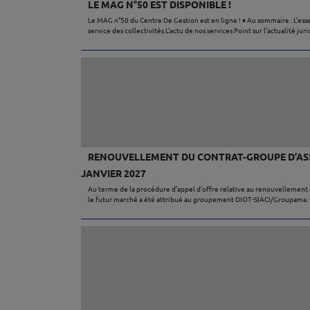
LE MAG N°50 EST DISPONIBLE !
Le MAG n°50 du Centre De Gestion est en ligne ! ♦ Au sommaire : L’esse
service des collectivités L’actu de nos services Point sur l’actualité 
RENOUVELLEMENT DU CONTRAT-GROUPE D’ASS
JANVIER 2027
Au terme de la procédure d’appel d’offre relative au renouvellement d
le futur marché a été attribué au groupement DIOT-SIACI/Groupama. ♦