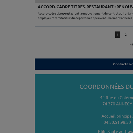
ACCORD-CADRE TITRES-RESTAURANT : RENOUV
Accord-cadre titres-restaurant : renouvellement du contrat au 1er jan
employeurs territoriaux du département peuvent librement adhérer afin
Page
1
Page
2
Ré
Contactez-
COORDONNÉES DU
44 Rue du Goléro
74 370 ANNECY
Accueil principal
04.50.51.98.50
Pôle Santé au Trava