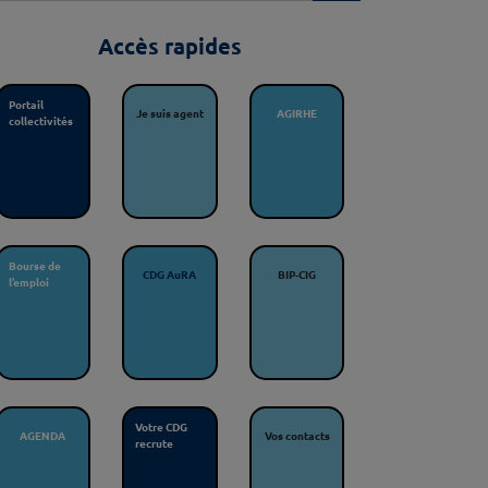
Accès rapides
Portail
Je suis agent
AGIRHE
collectivités
Bourse de
CDG AuRA
BIP-CIG
l’emploi
Votre CDG
AGENDA
Vos contacts
recrute