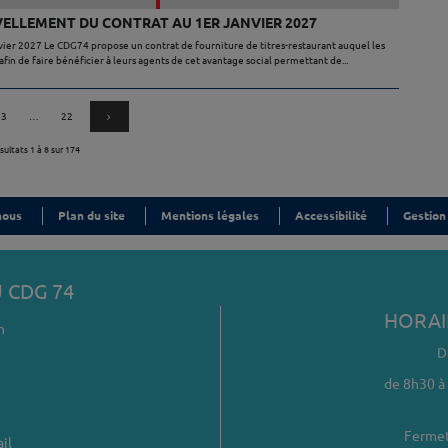
ELLEMENT DU CONTRAT AU 1ER JANVIER 2027
vier 2027 Le CDG74 propose un contrat de fourniture de titres-restaurant auquel les
 de faire bénéficier à leurs agents de cet avantage social permettant de...
Navigation
Page suivante
Page
3
…
Page
22
des
sultats 1 à 8 sur 174
pages
nous
Plan du site
Mentions légales
Accessibilité
Gestion
 CDG 74
HORAI
n
D
de 8h30 à
Fermet
il