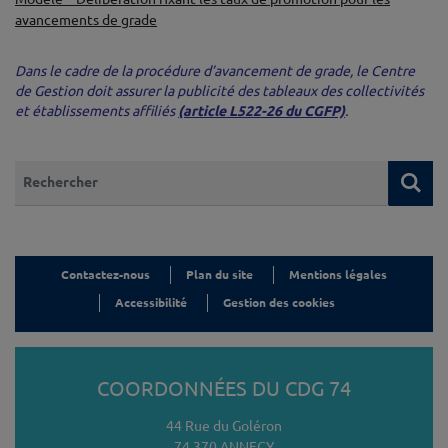
avancements de grade
♦♦
Dans le cadre de la procédure d’avancement de grade, le Centre
de Gestion doit assurer la publicité des tableaux des collectivités
et établissements affiliés
(article L522-26 du CGFP)
.
Que recherchez-vous ?
Re
Contactez-nous
Plan du site
Mentions légales
Accessibilité
Gestion des cookies
COORDONNÉES DU CDG 74
44 Rue du Goléron
74 370 ANNECY