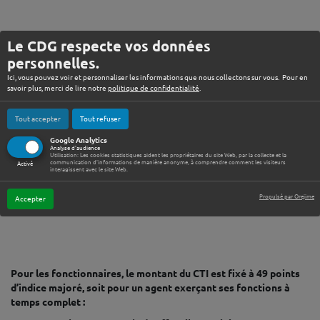
Le CDG respecte vos données
personnelles.
Ici, vous pouvez voir et personnaliser les informations que nous collectons sur vous. Pour en
savoir plus, merci de lire notre
politique de confidentialité
.
ACCÈS RAPIDE
Tout accepter
Tout refuser
Google Analytics
Analyse d'audience
Utilisation: Les cookies statistiques aident les propriétaires du site Web, par la collecte et la
communication d'informations de manière anonyme, à comprendre comment les visiteurs
Activé
interagissent avec le site Web.
Propulsé par Orejime
Accepter
Pour les fonctionnaires, le montant du CTI est fixé à 49 points
d’indice majoré, soit pour un agent exerçant ses fonctions à
temps complet :