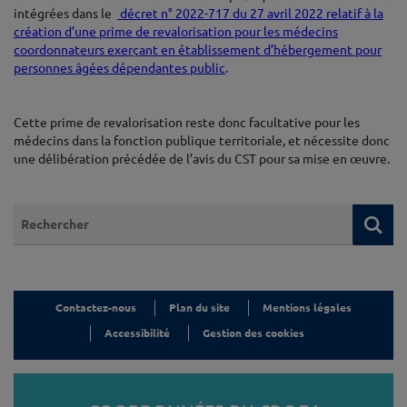
intégrées dans le
décret n° 2022-717 du 27 avril 2022 relatif à la
création d’une prime de revalorisation pour les médecins
coordonnateurs exerçant en établissement d’hébergement pour
personnes âgées dépendantes public
.
♦
Cette prime de revalorisation reste donc facultative pour les
médecins dans la fonction publique territoriale, et nécessite donc
une délibération précédée de l’avis du CST pour sa mise en œuvre.
Que recherchez-vous ?
Re
Contactez-nous
Plan du site
Mentions légales
Accessibilité
Gestion des cookies