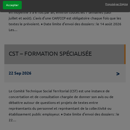
Propulsé par Orejime
Accepter
Les saisines de CAP/CCP se font à partir d’AGIRHE Elles se réunissent
en moyenne 5 à 6 fois par an, environ toutes les 7 semaines (sauf
juillet et août). L’avis d’une CAP/CCP est obligatoire chaque fois que les
textes le prévoient. ♦ Date limite d’envoi des dossiers : le 14 août 2026
Les…
CST – FORMATION SPÉCIALISÉE
Lire 
>
22 Sep 2026
Le Comité Technique Social Territorial (CST) est une instance de
concertation et de consultation chargée de donner son avis ou de
débattre autour de questions et projets de textes entre
représentants du personnel et représentant de la collectivité ou
établissement public employeur. ♦ Date limite d’envoi des dossiers : le
22…