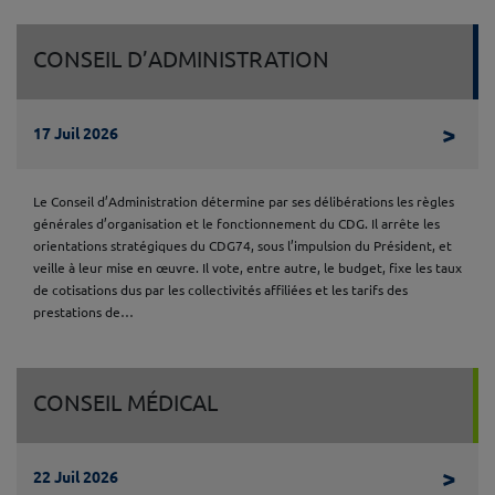
CONSEIL D’ADMINISTRATION
Lire 
>
17 Juil 2026
Le Conseil d’Administration détermine par ses délibérations les règles
générales d’organisation et le fonctionnement du CDG. Il arrête les
orientations stratégiques du CDG74, sous l’impulsion du Président, et
veille à leur mise en œuvre. Il vote, entre autre, le budget, fixe les taux
de cotisations dus par les collectivités affiliées et les tarifs des
prestations de…
CONSEIL MÉDICAL
Lire 
>
22 Juil 2026