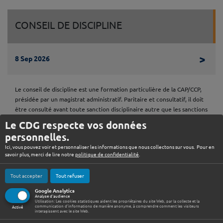
CONSEIL DE DISCIPLINE
Lire 
>
8 Sep 2026
Le conseil de discipline est une formation particulière de la CAP/CCP,
présidée par un magistrat administratif. Paritaire et consultatif, il doit
être consulté avant toute sanction disciplinaire autre que les sanctions
du 1er groupe. ♦ Date limite d’envoi des dossiers : le 28 juillet 2026
Le CDG respecte vos données
Les dates limites d’envoi des dossiers…
personnelles.
Ici, vous pouvez voir et personnaliser les informations que nous collectons sur vous. Pour en
savoir plus, merci de lire notre
politique de confidentialité
.
CAP/CCP
ACCÈS RAPIDE
Tout accepter
Tout refuser
Google Analytics
Analyse d'audience
Lire 
>
Utilisation: Les cookies statistiques aident les propriétaires du site Web, par la collecte et la
15 Sep 2026
communication d'informations de manière anonyme, à comprendre comment les visiteurs
Activé
interagissent avec le site Web.